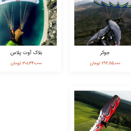
جوکر
بلاک آوت پلاس
296,115,000 تومان
301,340,000 تومان