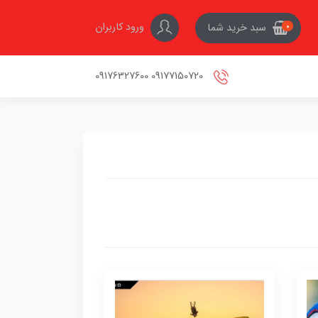
ورود کاربران
سبد خرید شما
0
09177150720 09176327600