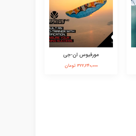
مورفیوس ان-جی
322,240,000 تومان