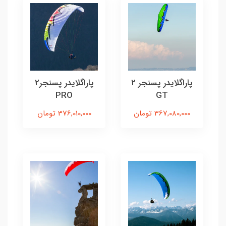
پاراگلایدر پسنجر 2
پاراگلایدر پسنجر2
PRO
GT
367,080,000 تومان
376,010,000 تومان