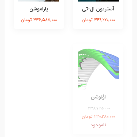
آستریون ال-تی
پاراموشن
349,220,000 تومان
336,585,000 تومان
اوُلوشن
238,735,000
230,280,000 تومان
ناموجود