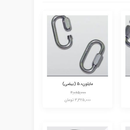
مایلون5.0 (بیضی)
4,085,000
3,325,000 تومان