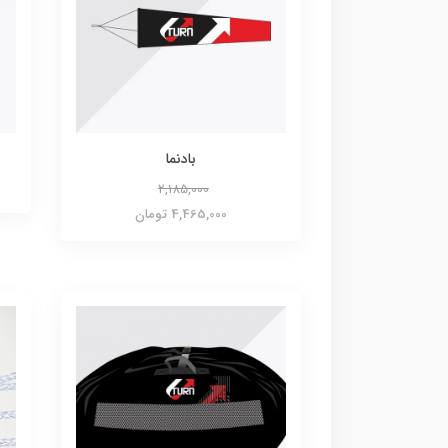
بادنما
2,185,000
4,465,000 تومان