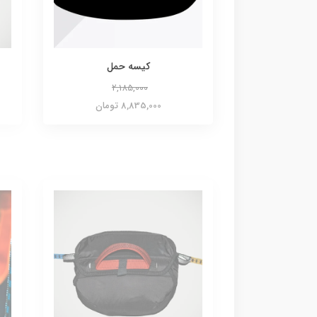
کیسه حمل
2,185,000
8,835,000 تومان