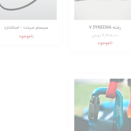
رشته V DYNEEMA
سیستم سرعت - استاندارد
4,465,000 تومان
ناموجود
ناموجود