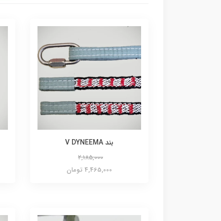
بند V DYNEEMA
2,185,000
4,465,000 تومان