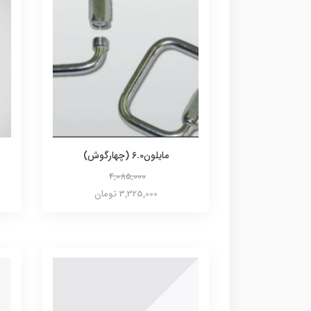
مایلون6.0 (چهارگوش)
4,085,000
3,325,000 تومان