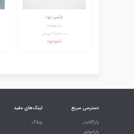
ایکس-پود
2,185,000
2,185,000 تومان
ناموجود
دسترسی سریع
لینک‌های مفید
پاراگلایدر
وبلاگ
پاراموتور