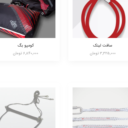
سافت لینک
کومپو بگ
3,325,000 تومان
6,840,000 تومان