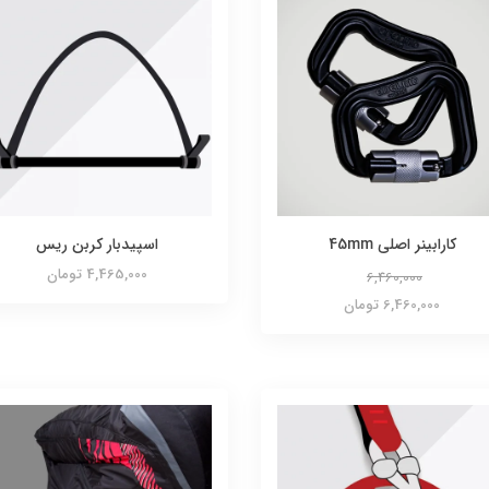
کارابینر اصلی 45mm
اسپیدبار کربن ریس
4,465,000 تومان
6,460,000
6,460,000 تومان