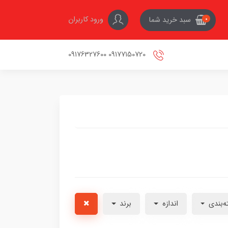
ورود کاربران
سبد خرید شما
0
09177150720 09176327600
ه‌بندی
اندازه
برند