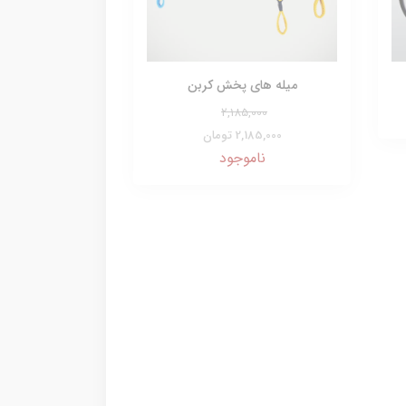
میله های پخش کربن
2,185,000
2,185,000 تومان
ناموجود