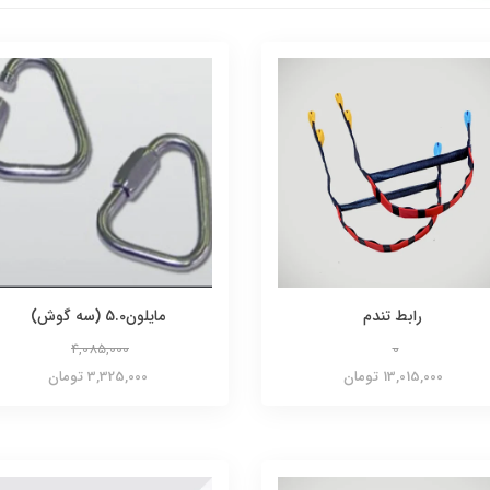
رابط تندم
مایلون5.0 (سه گوش)
4,085,000
0
13,015,000 تومان
3,325,000 تومان