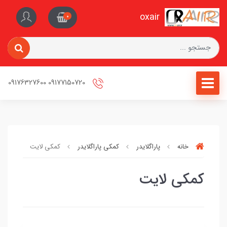
oxair
0
09177150720 09176327600
خانه
پاراگلایدر
کمکی پاراگلایدر
کمکی لایت
کمکی لایت