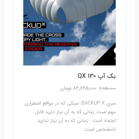
بک آپ QX 130
84,645,000 تومان
2,850,000
سری BACKUP X: سبکی که در مواقع اضطراری
مهم است. زمانی که به آن نیاز دارید قابل
اعتماد است - زمانی که به آن نیاز ندارید
نامشخص است.