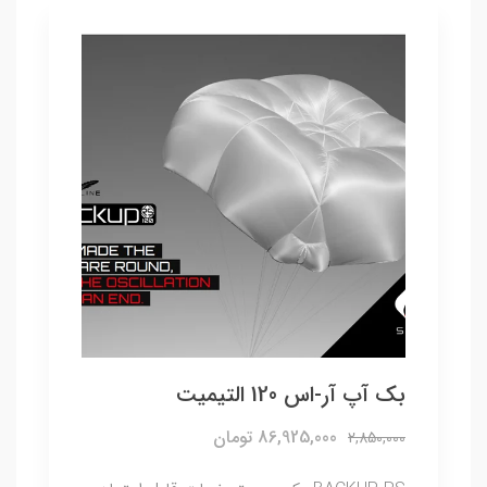
بک آپ آر-اس 120 التیمیت
86,925,000 تومان
2,850,000