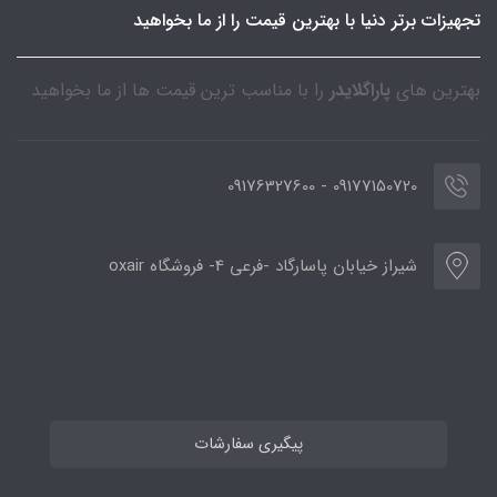
تجهیزات برتر دنیا با بهترین قیمت را از ما بخواهید
بهترین های
پاراگلایدر
را با مناسب ترین قیمت ها از ما بخواهید
09177150720 - 09176327600
شیراز خیابان پاسارگاد -فرعی 4- فروشگاه oxair
پیگیری سفارشات