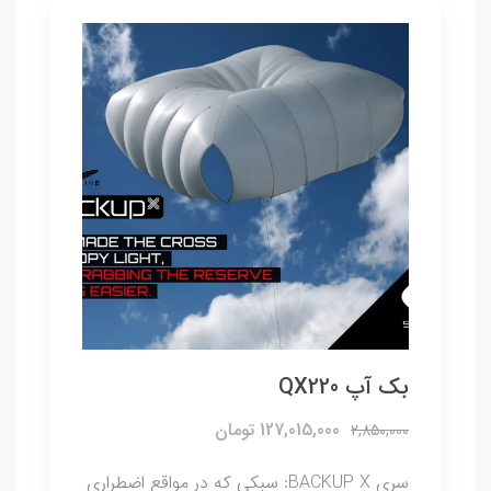
بک آپ QX220
127,015,000 تومان
2,850,000
سری BACKUP X: سبکی که در مواقع اضطراری