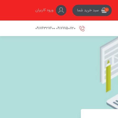
ورود کاربران
سبد خرید شما
0
09177150720 09176327600