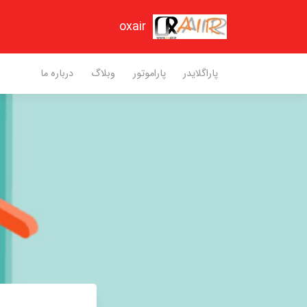
oxair
پاراگلایدر
پاراموتور
وبلاگ
درباره ما