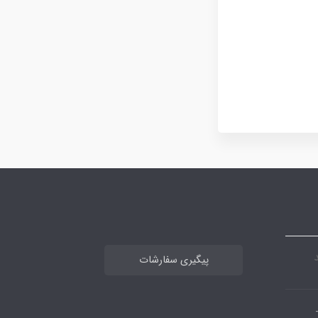
پیگیری سفارشات
بان پاسارگاد -فرعی 4-