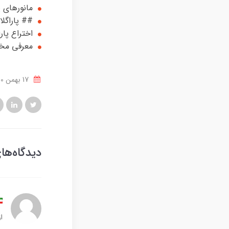
مانورهای پا
## پاراگلای
اختراع پار
معرفی مخت
17 بهمن 1400
دیدگاه‌ها
ا