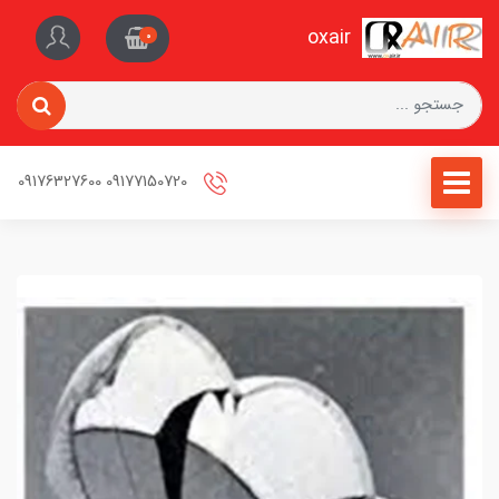
oxair
0
09177150720 09176327600