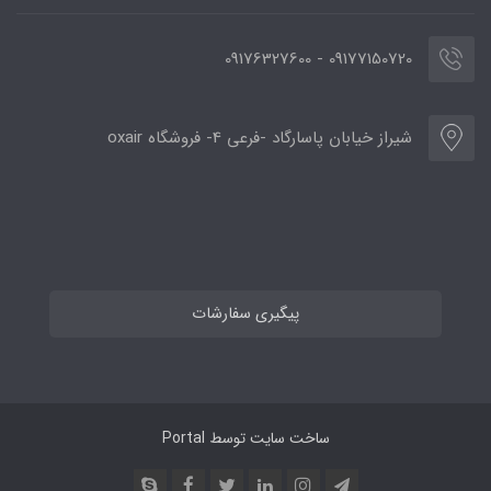
09177150720 - 09176327600
شیراز خیابان پاسارگاد -فرعی 4- فروشگاه oxair
پیگیری سفارشات
ساخت سایت توسط
Portal