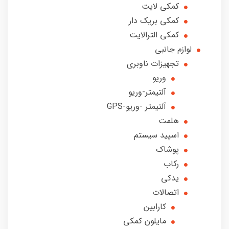
کمکی لایت
کمکی بریک دار
کمکی الترالایت
لوازم جانبی
تجهیزات ناوبری
وریو
آلتیمتر-وریو
آلتیمتر -وریو-GPS
هلمت
اسپید سیستم
پوشاک
رکاب
یدکی
اتصالات
کارابین
مایلون کمکی