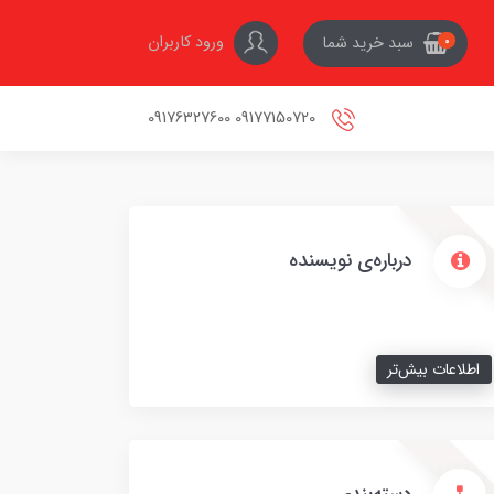
ورود کاربران
سبد خرید شما
0
09177150720 09176327600
درباره‌ی نویسنده
اطلاعات بیش‌تر