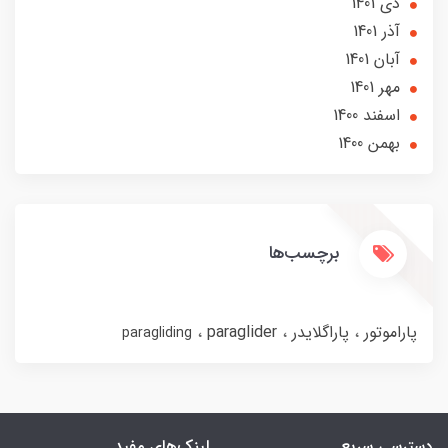
دی 1401
آذر 1401
آبان 1401
مهر 1401
اسفند 1400
بهمن 1400
برچسب‌ها
پاراموتور
پاراگلایدر
paraglider
paragliding
دسترسی سریع
لینک‌های مفید