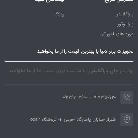
پاراگلایدر
وبلاگ
پاراموتور
دوره های آموزشی
تجهیزات برتر دنیا با بهترین قیمت را از ما بخواهید
بهترین های
پاراگلایدر
را با مناسب ترین قیمت ها از ما بخواهید
09177150720 - 09176327600
شیراز خیابان پاسارگاد -فرعی 4- فروشگاه oxair