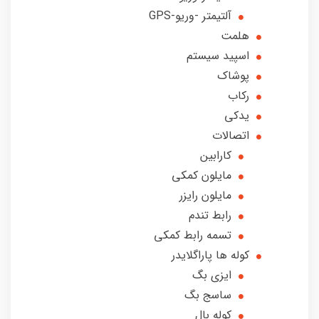
آلتیمتر -وریو-GPS
هلمت
اسپید سیستم
پوشاک
رکاب
یدکی
اتصالات
کارابین
مایلون کمکی
مایلون رایزر
رابط تندم
تسمه رابط کمکی
کوله ها پاراگلایدر
ایزی بگ
ساسج بگ
کوله بال