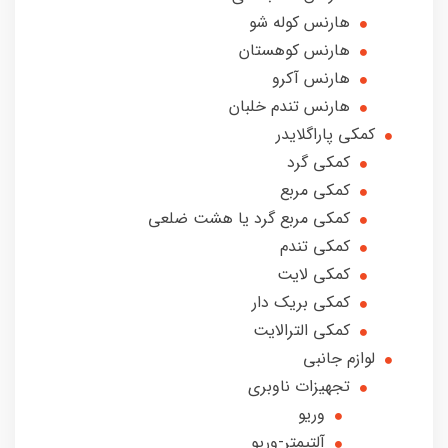
هارنس کوله شو
هارنس کوهستان
هارنس آکرو
هارنس تندم خلبان
کمکی پاراگلایدر
کمکی گرد
کمکی مربع
کمکی مربع گرد یا هشت ضلعی
کمکی تندم
کمکی لایت
کمکی بریک دار
کمکی الترالایت
لوازم جانبی
تجهیزات ناوبری
وریو
آلتیمتر-وریو