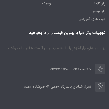
پاراگلایدر
وبلاگ
پاراموتور
دوره های آموزشی
تجهیزات برتر دنیا با بهترین قیمت را از ما بخواهید
بهترین های
پاراگلایدر
را با مناسب ترین قیمت ها از ما بخواهید
09177150720 - 09176327600
شیراز خیابان پاسارگاد -فرعی 4- فروشگاه oxair