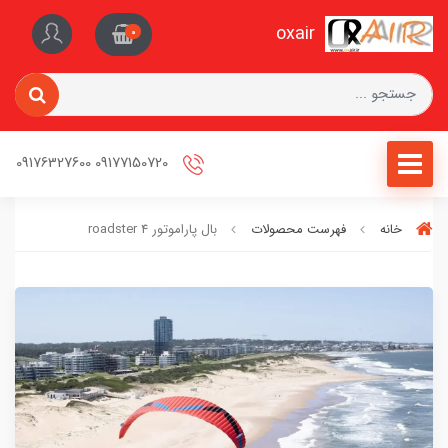
oxair
0
09177150720 09176327600
خانه
فهرست محصولات
بال پاراموتور roadster 4