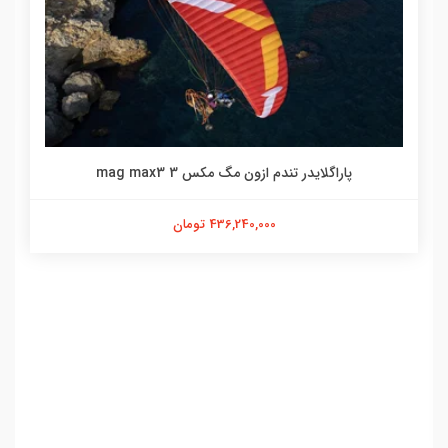
پاراگلایدر تندم ازون مگ مکس 3 mag max3
436,240,000 تومان