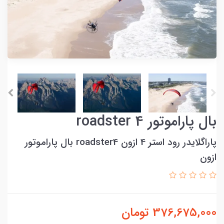
بال پاراموتور roadster 4
پاراگلایدر رود استر 4 ازون roadster4 بال پاراموتور
ازون
376,675,000
تومان