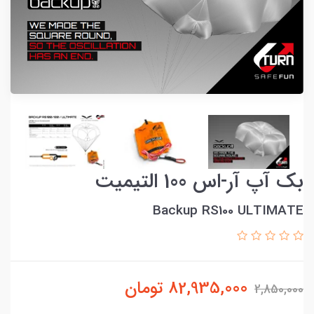
بک آپ آر-اس 100 التیمیت
Backup RS100 ULTIMATE
82,935,000
تومان
2,850,000