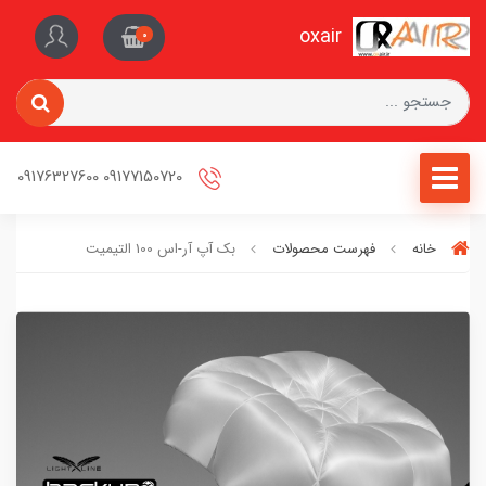
oxair
0
09177150720 09176327600
خانه
فهرست محصولات
بک آپ آر-اس 100 التیمیت