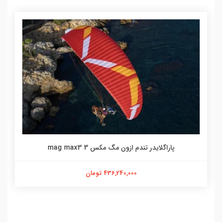
پاراگلایدر تندم ازون مگ مکس 3 mag max3
436,240,000 تومان