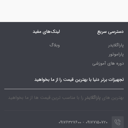
دسترسی سریع
لینک‌های مفید
پاراگلایدر
وبلاگ
پاراموتور
دوره های آموزشی
تجهیزات برتر دنیا با بهترین قیمت را از ما بخواهید
بهترین های
پاراگلایدر
را با مناسب ترین قیمت ها از ما بخواهید
09177150720 - 09176327600