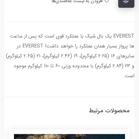
افزودن به لیست علاقمندی‌ها
EVEREST یک بال شیک با عملکرد قوی است که پس از ساعت
ها پرواز بسیار همان عملکرد را خواهد داشت! EVEREST در
سایزهای 16 (2.25 کیلوگرم)، 19 (2.46 کیلوگرم)، 21 (2.65 کیلوگرم)
و 23 (2.84 کیلوگرم) با محدوده وزنی 60 تا 110 کیلوگرم موجود
است.
محصولات مرتبط