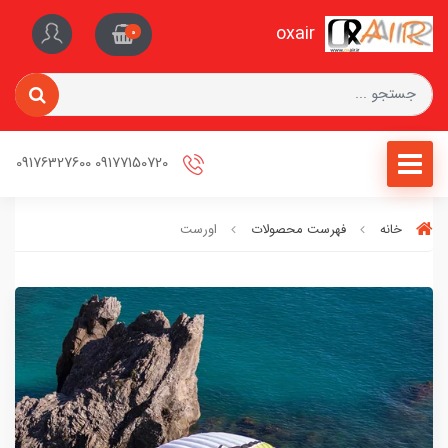
oxair
0
09177150720 09176327600
خانه
فهرست محصولات
اورست