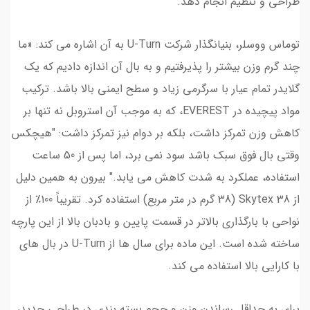
طراحی و تنظیم انجام دهد.
توماس ووسلر، بنیانگذار شرکت U-Turn به آن اشاره می کند: «ما
چند گرم وزن بیشتر را پذیرفتیم و به بال آن اندازه دادیم که یک
گلایدر تمام عیار با سرگرمی زیاد و سطح ایمنی بالا باشد. ترکیب
مواد پیچیده در EVEREST، که به موجب آن استروبل نه تنها بر
کاهش وزن تمرکز داشت، بلکه بر دوام نیز تمرکز داشت: "هیچکس
وقتی بال فوق سبک باشد سود نمی برد، اما پس از 50 ساعت
استفاده، عملکرد به شدت کاهش می یابد." بیرون به همین دلیل
از Skytex 38 (38 گرم در متر مربع) استفاده کرد. تقریباً 100٪ از
نواحی با بارگذاری بالاتر در قسمت پایین و بادبان بالا از این پارچه
ساخته شده است. این ماده برای سال ها از U-Turn در بال های
با کارایی بالا استفاده می کند.
برای به حداقل رساندن وزن و حجم بسته بندی در طراحی جدید،