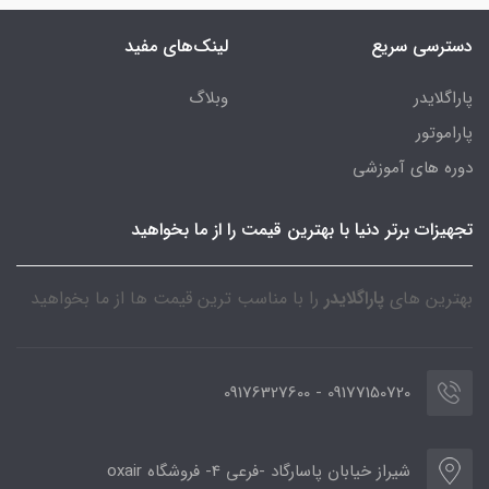
دسترسی سریع
لینک‌های مفید
پاراگلایدر
وبلاگ
پاراموتور
دوره های آموزشی
تجهیزات برتر دنیا با بهترین قیمت را از ما بخواهید
بهترین های
پاراگلایدر
را با مناسب ترین قیمت ها از ما بخواهید
09177150720 - 09176327600
شیراز خیابان پاسارگاد -فرعی 4- فروشگاه oxair