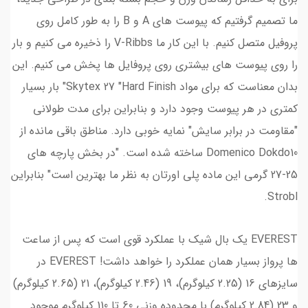
ما تصمیم گرفتیم که پیوست های A و B را به طور کامل روی
پروفیل متصل کنیم. با این کار ما V-Ribbs را ذخیره می کنیم و بار
را روی پیوست های بیشتری روی پروفایل ها پخش می کنیم. این
بدان معناست که برای مواد Skytex 27 "Hard Finish" بار بسیار
کمتری در هر پیوست وجود دارد و بنابراین برای مدت طولانی
"مقاومت در برابر سایش" نمایه خوبی دارد. مناطق باقی مانده از
Domenico Dokdo10 ساخته شده است. "در بخش پارچه های
25-27 گرمی این ماده پلی اورتان به نظر ما بهترین است" بنابراین
Strobl.
EVEREST یک بال شیک با عملکرد قوی است که پس از ساعت
ها پرواز بسیار همان عملکرد را خواهد داشت! EVEREST در
سایزهای 16 (2.25 کیلوگرم)، 19 (2.46 کیلوگرم)، 21 (2.65 کیلوگرم)
و 23 (2.84 کیلوگرم) با محدوده وزنی 60 تا 110 کیلوگرم موجود