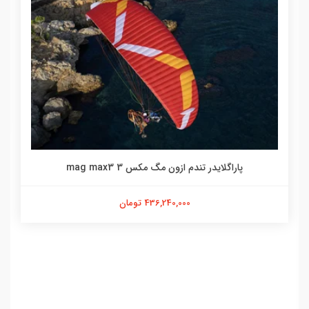
پاراگلایدر تندم ازون مگ مکس 3 mag max3
436,240,000 تومان