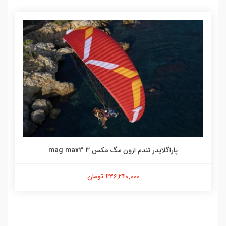
پاراگلایدر تندم ازون مگ مکس 3 mag max3
436,240,000 تومان