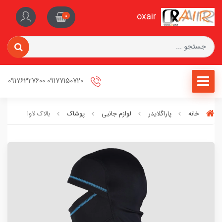
oxair
0
09177150720 09176327600
خانه
پاراگلایدر
لوازم جانبی
پوشاک
بالاک لاوا