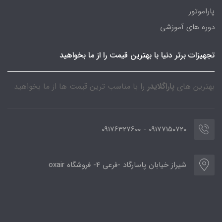
پاراموتور
دوره های آموزشی
تجهیزات برتر دنیا با بهترین قیمت را از ما بخواهید
بهترین های
پاراگلایدر
را با مناسب ترین قیمت ها از ما بخواهید
09177150720 - 09176327600
شیراز خیابان پاسارگاد -فرعی 4- فروشگاه oxair