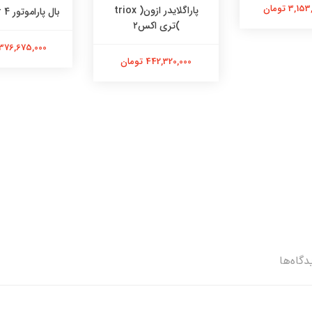
3, تومان
پاراگلایدر ازون( triox
بال پاراموتور roadster 4
)تری اکس۲
376,675,000 تومان
442,320,000 تومان
دگاه‌ها