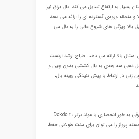
ن بسیار به ارتفاع تبدیل می کند. بال براق نیز
ا و منطقه ورودی گسترده ای را ارائه می دهد
. پتانسیل بالا ویژگی های شروع عالی را به بال می
ل استال بالا ارائه می دهد. طراح ارشد ارنست
 می کند. شکل دهی سه بعدی به بال کششی بدون چین و
بات پیچیده بالون زنی در ارتباط با پیش تنیدگی بهینه بال،
وزن سایبان کم با دوام بالا - ترکیب هوشمند مواد و پردازش با کیفیت بالا BLACKLIGHT 2 این نوید را می دهد. بال برقی به طور انحصاری با مواد برتر Dokdo 20
جسته پرواز را می توان برای مدت طولانی حفظ