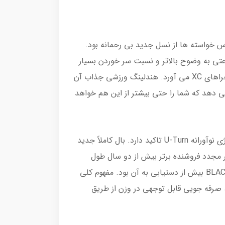
 طور قابل توجهی سطح را در کلاس B افزایش داد. بر این اساس خواسته ها از نسل جدید بی رحمانه بود.
با سرعتی به وضوح بالاتر و نسبت سر خوردن بسیار
زیاد 10.7 ارائه می شود. BLACKLIGHT 2 حس جمع و جور قابل توجهی را منتقل می کند و به طور موثر قدرت را به ماجراهای XC می آورد. هندلینگ ورزشی جذاب آن
می دهد که شما را حتی بیشتر از این هم خواهد
با BLACKLIGHT 2 U-Turn در حال حاضر نسل جدید XC را ارائه کرده است. بال انقلابی B XC BLACKLIGHT 2 بر انرژی نوآورانه U-Turn تاکید دارد. بال کاملاً جدید
ر مجدد فروشنده برتر بیش از دو سال طول
کشید. البته قرار بود همه پارامترها به وضوح بهبود یابند. مسلماً این یک چالش کاملاً بلندپروازانه بود، که با BLACKLIGHT 2 بیش از دستیابی به آن بود. مفهوم کلی
ن، صرفه جویی قابل توجهی در وزن از طریق