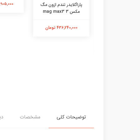
153,905,000
پاراگلایدر تندم ازون مگ
مکس 3 mag max3
436,240,000 تومان
هلمت Ozone
17,575,0 تومان
توضیحات کلی
مشخصات
دی