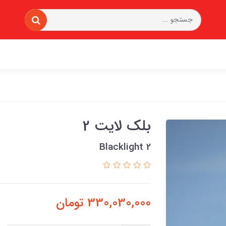
بلک لایت 2
Blacklight 2
330,030,000
تومان