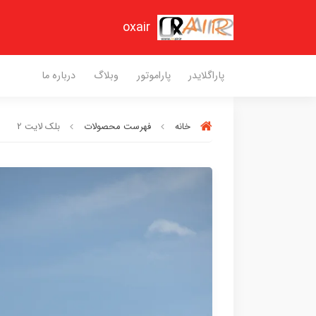
oxair
پاراگلایدر
پاراموتور
وبلاگ
درباره ما
خانه
فهرست محصولات
بلک لایت 2