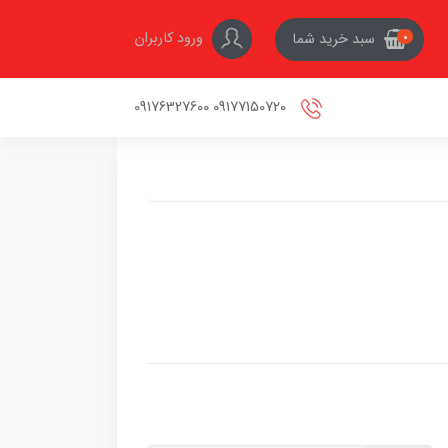
ورود کاربران
سبد خرید شما
0
09177150720 09176327600