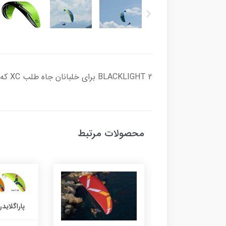
BLACKLIGHT 2 برای خلبانان جاه طلب XC که به دنبال یک بال قدرتمند با هندلینگ ساده و بدون چشم پوشی از راحتی ایمنی غیرفعال هستند، ضروری است.
محصولات مرتبط
پاراگلایدر