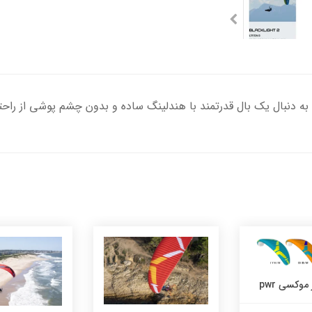
 موکسی pwr