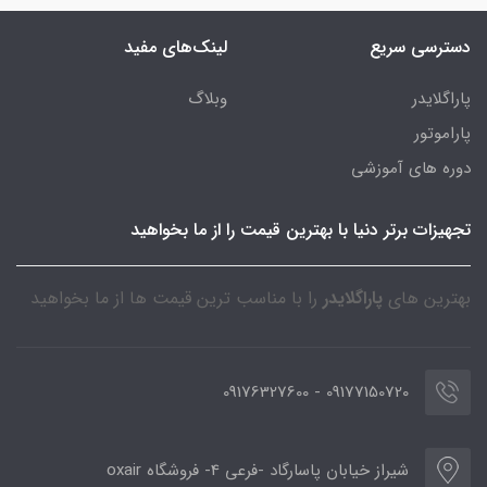
دسترسی سریع
لینک‌های مفید
پاراگلایدر
وبلاگ
پاراموتور
دوره های آموزشی
تجهیزات برتر دنیا با بهترین قیمت را از ما بخواهید
بهترین های
پاراگلایدر
را با مناسب ترین قیمت ها از ما بخواهید
09177150720 - 09176327600
شیراز خیابان پاسارگاد -فرعی 4- فروشگاه oxair