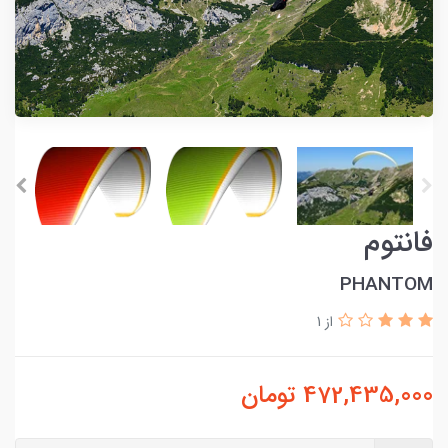
فانتوم
PHANTOM
از 1
472,435,000
تومان