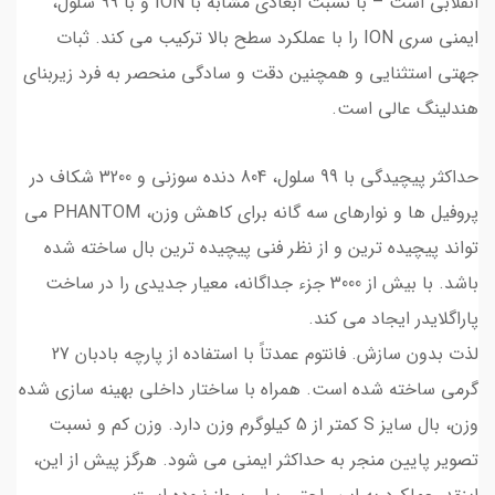
انقلابی است – با نسبت ابعادی مشابه با ION و با 99 سلول،
ایمنی سری ION را با عملکرد سطح بالا ترکیب می کند. ثبات
جهتی استثنایی و همچنین دقت و سادگی منحصر به فرد زیربنای
هندلینگ عالی است.
حداکثر پیچیدگی با 99 سلول، 804 دنده سوزنی و 3200 شکاف در
پروفیل ها و نوارهای سه گانه برای کاهش وزن، PHANTOM می
تواند پیچیده ترین و از نظر فنی پیچیده ترین بال ساخته شده
باشد. با بیش از 3000 جزء جداگانه، معیار جدیدی را در ساخت
پاراگلایدر ایجاد می کند.
لذت بدون سازش. فانتوم عمدتاً با استفاده از پارچه بادبان 27
گرمی ساخته شده است. همراه با ساختار داخلی بهینه سازی شده
وزن، بال سایز S کمتر از 5 کیلوگرم وزن دارد. وزن کم و نسبت
تصویر پایین منجر به حداکثر ایمنی می شود. هرگز پیش از این،