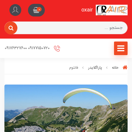
oxair
0
09177150720 09176327600
خانه
پاراگلایدر
فانتوم