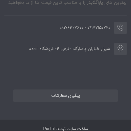
بهترین های
پاراگلایدر
را با مناسب ترین قیمت ها از ما بخواهید
09177150720 - 09176327600
شیراز خیابان پاسارگاد -فرعی 4- فروشگاه oxair
پیگیری سفارشات
ساخت سایت توسط
Portal