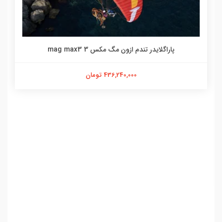
پاراگلایدر تندم ازون مگ مکس 3 mag max3
436,240,000 تومان