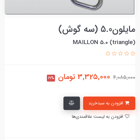
مایلون5.0 (سه گوش)
MAILLON 5.0 (triangle)
3,325,000
تومان
4,085,000
19%
افزودن به سبدخرید
افزودن به لیست علاقمندی‌ها