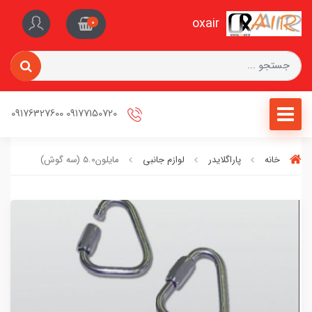
oxair
0
09177150720 09176327600
خانه
پاراگلایدر
لوازم جانبی
مایلون5.0 (سه گوش)