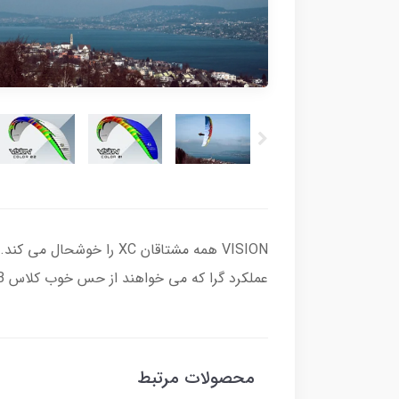
عملکرد گرا که می خواهند از حس خوب کلاس B لذت ببرند، و همچنین برای خلبانان C که می خواهند عملکرد C آشنا را به کلاس B منتقل کنند.
محصولات مرتبط