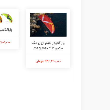
پاراگلایدر
153,905,000
پاراگلایدر تندم ازون مگ
مکس 3 mag max3
436,240,000 تومان
هلمت Ozone
17,575,0 تومان