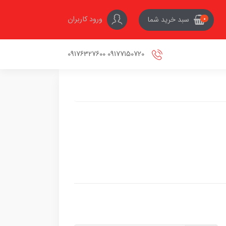
ورود کاربران
سبد خرید شما
0
09177150720 09176327600