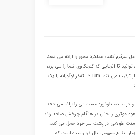
این گلایدر فوق العاده سطح جدیدی از عامل سرگرم کننده عملکرد محور را ارائه می دهد.
نابراین می توانید تا آنجایی که کنجکاوی شما را می برد،
دیدگاه خود را دنبال کنید. VISION سرعت بالا و هندلینگ اسپورت را با واکنش های میرایی در موقعیت های شدید پرواز ترکیب می کند. U-Turn تفکر نوآورانه را یک
.
xc-win حس دقیقی را در هوا منتقل می کند و در نتیجه بازخورد مستقیمی را ارائه می دهد.
عود موثری را حتی در هنگام چرخش صاف ارائه
ت در ناحیه ترمز خطی است. VISION یک بیانیه است - ارنست استروبل نام VISION را برای مدت طولانی در پشت سر خود حمل می کند،
له خدمت او به عنوان طراح پاراگلایدر، زمان طرح مفهومی بال فرا رسیده است که