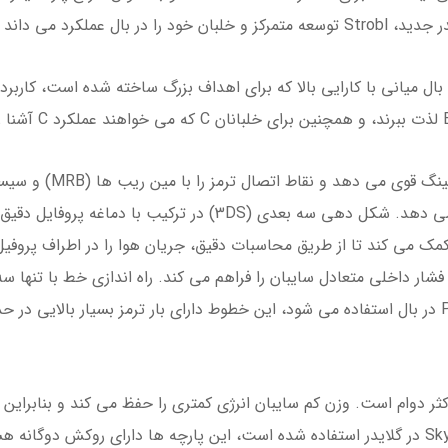
 به آینده منتقل می کند.
فشار داخلی متعادل سایبان را فراهم می کند. راه اندازی خط با تنها
داشته می شود. جدیدترین نسل خطوط PPSLS در بال استفاده می شود، این خطوط دارای بار ترمز ب
کثر دوام است. وزن کم سایبان انرژی کمتری را حفظ می کند و بنابراین 
فقط از مواد سبک وزن برتر Skytex32 و Skytex27 در گلایدر استفاده شده است، این پارچه ها دارا