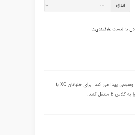
اندازه
VISION همه مشتاقان XC را خوشحال می کند. بال میانی با کارایی بالا که برای اهداف بزرگ ساخته شده است، کاربرد وسیعی پیدا می کند. برای خلبانان XC با