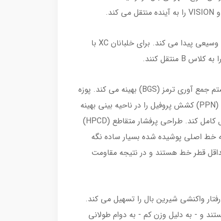
VISION همه مشتاقان XC را خوشحال می کند. بال میانی با کارایی بالا که برای اهداف بزرگ ساخته شده است، کاربرد وسیعی پیدا می کند. برای خلبانان XC با
ارنست استروبل به بال اسپرت ویژگی های هندلینگ قوی می دهد و نقاط اتصال ترمز را با مین ریب ها (MRB) و سیستم جمع آوری ترمز (BGS) بهینه می کند. پوزه
کوسه به گلایدر سریع ثبات در سرعت های بالا می دهد. شکل دهی سه بعدی (3DS) در ترکیب با دماغه پروفایل دقیق (PPN) کشش پروفیل را در ناحیه بینی بهینه
می کند. پیش تنیدگی بال و بادکش به پروفیل کمک می کند تا از طریق محاسبات دقیق، جریان هوا را در اطراف پروفیل کامل کند. طراحی پرفشار متقاطع (HPCD)
 سه خط اصلی پوشیده شده بسیار ساده نگه
سیار بالایی در حداقل قطر خط هستند و در نتیجه مقاومت
رفتار واکنشی شیرین بال را تسهیل می کند.
ی روکش دوگانه هستند و - به دلیل وزن کم - به دوام طولانی