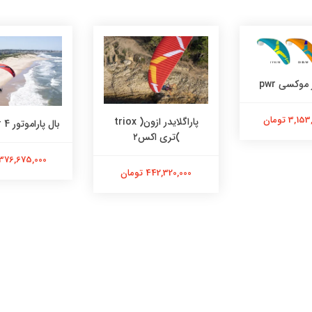
 موکسی pwr
3, تومان
پاراگلایدر ازون( triox
بال پاراموتور roadster 4
)تری اکس۲
376,675,000 تومان
442,320,000 تومان