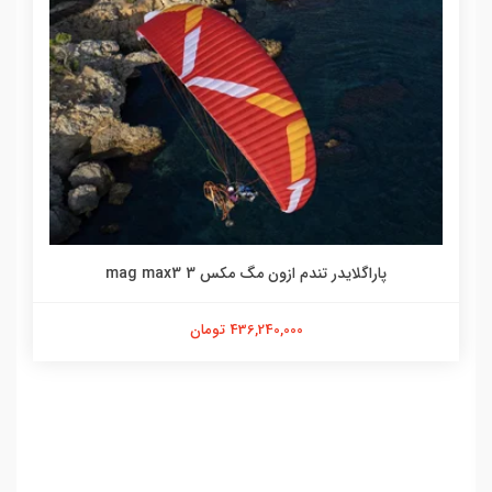
پاراگلایدر تندم ازون مگ مکس 3 mag max3
436,240,000 تومان