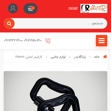
oxair
0
09177150720 09176327600
خانه
پاراگلایدر
لوازم جانبی
کارابینر اصلی 45mm