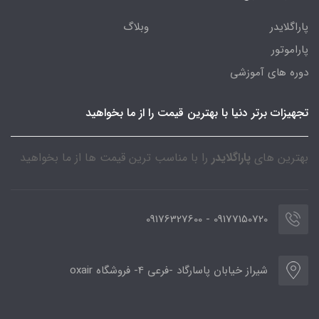
پاراگلایدر
وبلاگ
پاراموتور
دوره های آموزشی
تجهیزات برتر دنیا با بهترین قیمت را از ما بخواهید
بهترین های
پاراگلایدر
را با مناسب ترین قیمت ها از ما بخواهید
09177150720 - 09176327600
شیراز خیابان پاسارگاد -فرعی 4- فروشگاه oxair