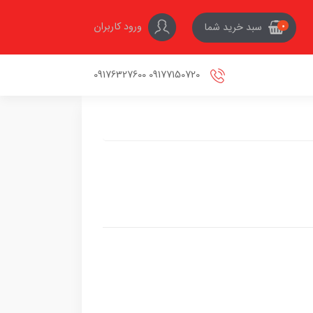
ورود کاربران
سبد خرید شما
0
09177150720 09176327600