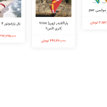
 موکسی pwr
3, تومان
پاراگلایدر ازون( triox
بال پاراموتور roadster 4
)تری اکس۲
376,675,000 تومان
442,320,000 تومان