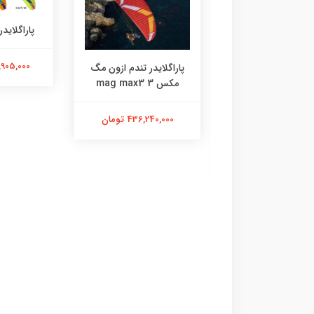
پاراگلایدر
153,905,000
پاراگلایدر تندم ازون مگ
مکس 3 mag max3
436,240,000 تومان
هلمت Ozone
17,575,0 تومان