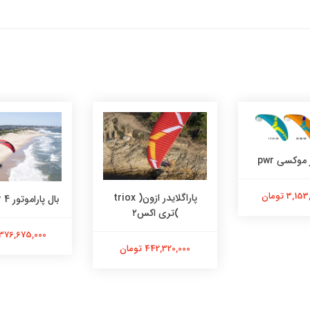
 موکسی pwr
3, تومان
پاراگلایدر ازون( triox
بال پاراموتور roadster 4
)تری اکس۲
376,675,000 تومان
442,320,000 تومان