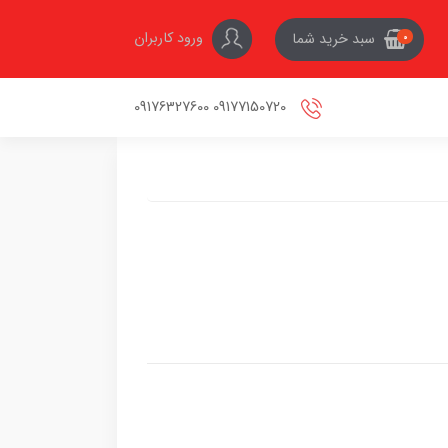
ورود کاربران
سبد خرید شما
0
09177150720 09176327600