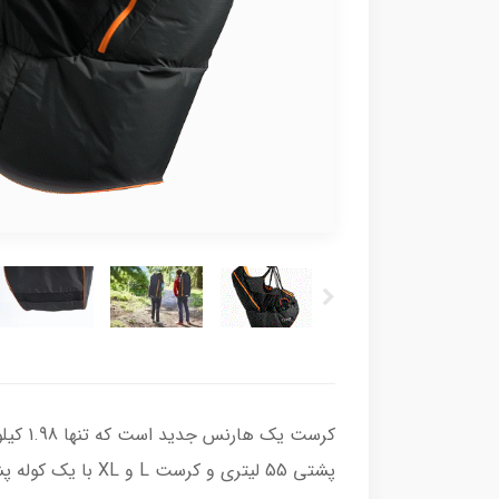
پشتی 55 لیتری و کرست L و XL با یک کوله پشتی 70 لیتری عرضه می شوند.