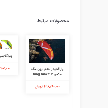
محصولات مرتبط
پاراگلایدر
153,905,000
پاراگلایدر تندم ازون مگ
مکس 3 mag max3
436,240,000 تومان
هلمت Ozone
17,575,0 تومان