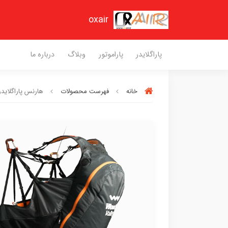
oxair
پاراگلایدر
پاراموتور
وبلاگ
درباره ما
خانه
فهرست محصولات
هارنس پاراگلاید