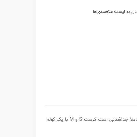
کرست یک هارنس جدید است که تنها 1.98 کیلوگرم وزن دارد (اندازه M). این یک هارنس ریورزابل با یک کوله پشتی کاملاً جداشدنی است.کرست S و M با یک کوله