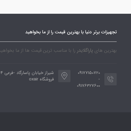
تجهیزات برتر دنیا با بهترین قیمت را از ما بخواهید
بهترین های
پاراگلایدر
را با مناسب ترین قیمت ها از ما بخواهید
09177150720
شیراز خیا
-
فروشگاه oxair
09176327600