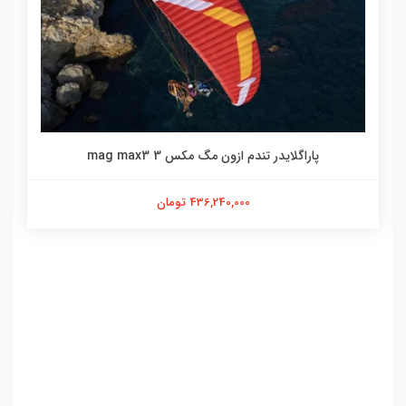
پاراگلایدر تندم ازون مگ مکس 3 mag max3
436,240,000 تومان