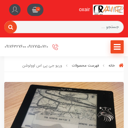
oxair
0
09177150720 09176327600
خانه
فهرست محصولات
وریو جی پی اس اوولوشن