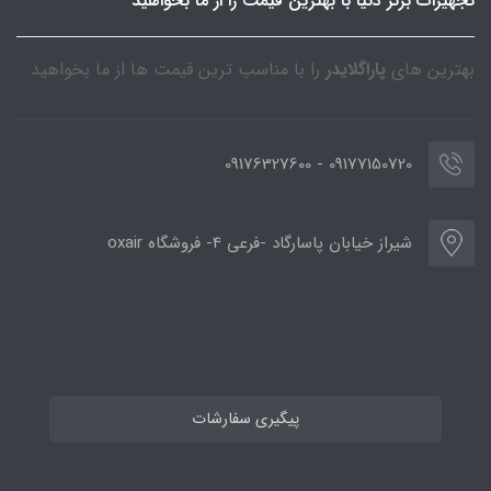
تجهیزات برتر دنیا با بهترین قیمت را از ما بخواهید
بهترین های
پاراگلایدر
را با مناسب ترین قیمت ها از ما بخواهید
09177150720 - 09176327600
شیراز خیابان پاسارگاد -فرعی 4- فروشگاه oxair
پیگیری سفارشات