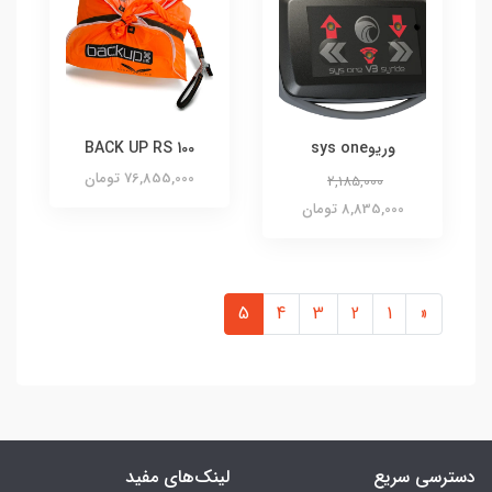
وریوsys one
BACK UP RS 100
76,855,000 تومان
2,185,000
8,835,000 تومان
5
4
3
2
1
«
دسترسی سریع
لینک‌های مفید