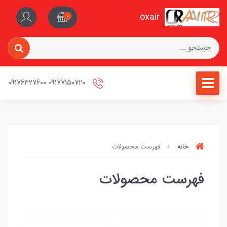
oxair
0
09177150720 09176327600
خانه
فهرست محصولات
فهرست محصولات