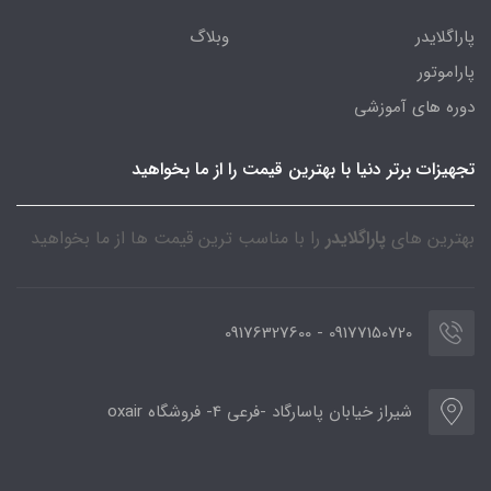
پاراگلایدر
وبلاگ
پاراموتور
دوره های آموزشی
تجهیزات برتر دنیا با بهترین قیمت را از ما بخواهید
بهترین های
پاراگلایدر
را با مناسب ترین قیمت ها از ما بخواهید
09177150720 - 09176327600
شیراز خیابان پاسارگاد -فرعی 4- فروشگاه oxair